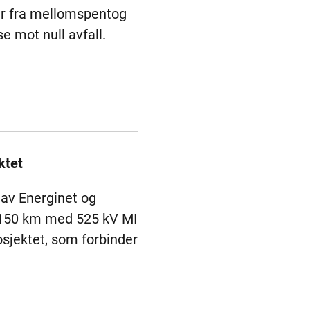
er fra mellomspentog
e mot null avfall.
ktet
 av Energinet og
a. 150 km med 525 kV MI
osjektet, som forbinder