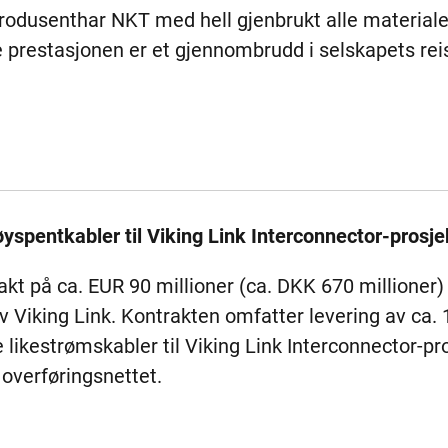
rodusenthar NKT med hell gjenbrukt alle material
prestasjonen er et gjennombrudd i selskapets reis
høyspentkabler til Viking Link Interconnector-prosje
rakt på ca. EUR 90 millioner (ca. DKK 670 millioner)
av Viking Link. Kontrakten omfatter levering av c
likestrømskabler til Viking Link Interconnector-pr
 overføringsnettet.