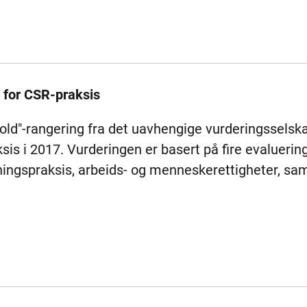
 for CSR-praksis
ld"-rangering fra det uavhengige vurderingsselska
sis i 2017. Vurderingen er basert på fire evaluer
etningspraksis, arbeids- og menneskerettigheter, sa