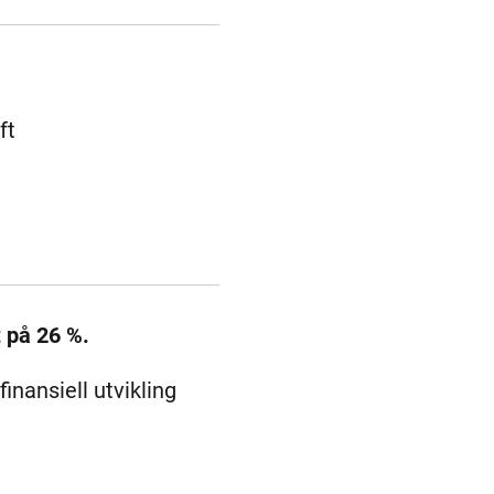
ft
t på 26 %.
inansiell utvikling