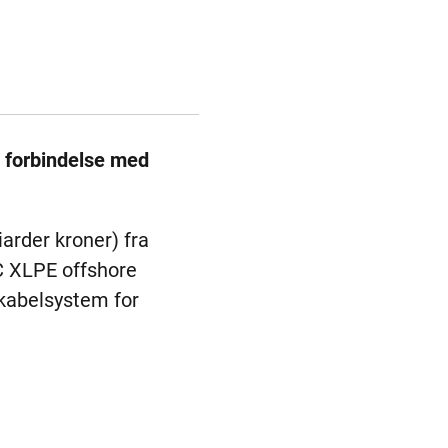
i forbindelse med
iarder kroner) fra
C XLPE offshore
kabelsystem for