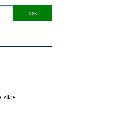
Søk
l sikre