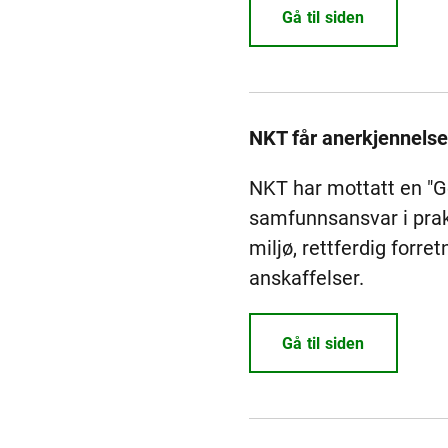
Gå til siden
NKT får anerkjennelse
NKT har mottatt en "Go
samfunnsansvar i prak
miljø, rettferdig forr
anskaffelser.
Gå til siden