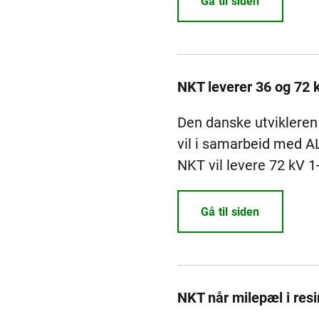
Gå til siden
NKT leverer 36 og 72 k
Den danske utvikleren 
vil i samarbeid med A
NKT vil levere 72 kV 1-
Gå til siden
NKT når milepæl i resi