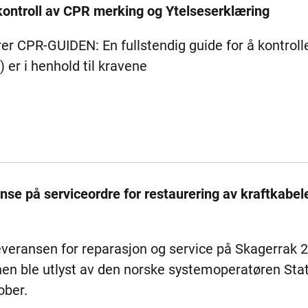
kontroll av CPR merking og Ytelseserklæring
r CPR-GUIDEN: En fullstendig guide for å kontrolle
 er i henhold til kravene
anse på serviceordre for restaurering av kraftkab
everansen for reparasjon og service på Skagerrak 2
onen ble utlyst av den norske systemoperatøren Stat
ober.