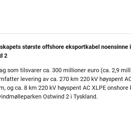
selskapets største offshore eksportkabel noensinne 
d 2
ag som tilsvarer ca. 300 millioner euro (ca. 2,9 mill
mfatter levering av ca. 270 km 220 kV høyspent A
m, og ca. 8 km 220 kV høyspent AC XLPE onshore 
-vindmølleparken Ostwind 2 i Tyskland.