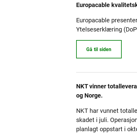
Europacable kvalitets
Europacable presentere
Ytelseserklæring (DoP)
Gå til siden
NKT vinner totallever
og Norge.
NKT har vunnet totall
skadet i juli. Operasj
planlagt oppstart i okt