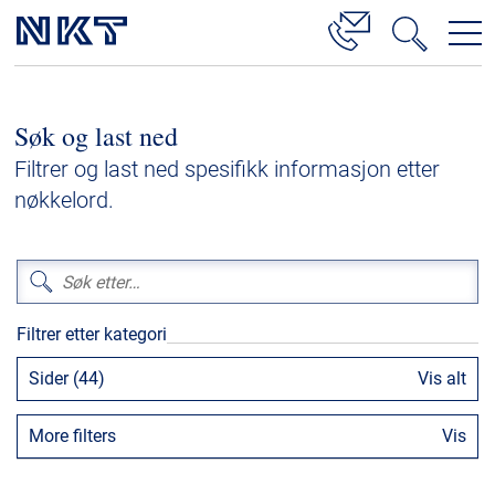
Produkter og løsninger
Søk og last ned
Høyspenningskabelløsninger
Filtrer og last ned spesifikk informasjon etter
Kabelservice
nøkkelord.
Mellomspenning
Lavspenning
Høyspenningskabeltilbehør
Filtrer etter kategori
Mellomspenningskabeltilbehør
Sider (44)
Vis alt
Referanser
More filters
Vis
Nedlastinger