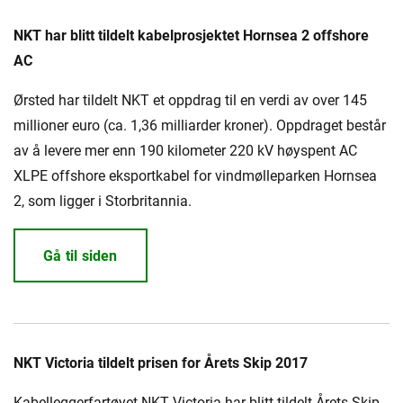
NKT har blitt tildelt kabelprosjektet Hornsea 2 offshore
AC
Ørsted har tildelt NKT et oppdrag til en verdi av over 145
millioner euro (ca. 1,36 milliarder kroner). Oppdraget består
av å levere mer enn 190 kilometer 220 kV høyspent AC
XLPE offshore eksportkabel for vindmølleparken Hornsea
2, som ligger i Storbritannia.
Gå til siden
NKT Victoria tildelt prisen for Årets Skip 2017
Kabelleggerfartøyet NKT Victoria har blitt tildelt Årets Skip