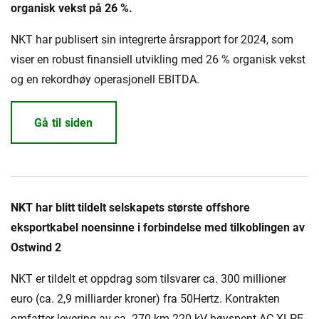
organisk vekst på 26 %.
NKT har publisert sin integrerte årsrapport for 2024, som
viser en robust finansiell utvikling med 26 % organisk vekst
og en rekordhøy operasjonell EBITDA.
Gå til siden
NKT har blitt tildelt selskapets største offshore
eksportkabel noensinne i forbindelse med tilkoblingen av
Ostwind 2
NKT er tildelt et oppdrag som tilsvarer ca. 300 millioner
euro (ca. 2,9 milliarder kroner) fra 50Hertz. Kontrakten
omfatter levering av ca. 270 km 220 kV høyspent AC XLPE