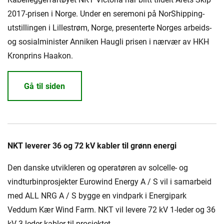
2017-prisen i Norge. Under en seremoni på NorShipping-
utstillingen i Lillestrøm, Norge, presenterte Norges arbeids-
og sosialminister Anniken Haugli prisen i nærvær av HKH
Kronprins Haakon.
Gå til siden
NKT leverer 36 og 72 kV kabler til grønn energi
Den danske utvikleren og operatøren av solcelle- og
vindturbinprosjekter Eurowind Energy A / S vil i samarbeid
med ALL NRG A / S bygge en vindpark i Energipark
Veddum Kær Wind Farm. NKT vil levere 72 kV 1-leder og 36
kV 3-leder kabler til prosjektet.