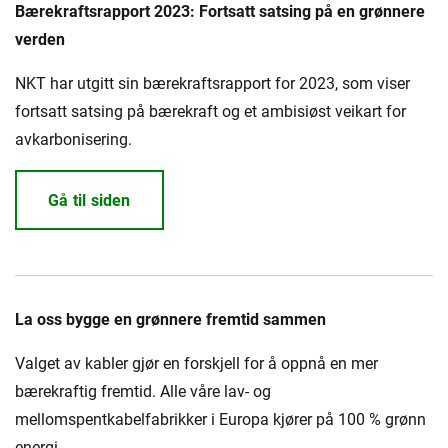
Presse og arrangementer
Bærekraftsrapport 2023: Fortsatt satsing på en grønnere
verden
Om oss
NKT har utgitt sin bærekraftsrapport for 2023, som viser
NKT ved første øyekast
Bærekraft
fortsatt satsing på bærekraft og et ambisiøst veikart for
avkarbonisering.
Gå til siden
La oss bygge en grønnere fremtid sammen
Valget av kabler gjør en forskjell for å oppnå en mer
bærekraftig fremtid. Alle våre lav- og
mellomspentkabelfabrikker i Europa kjører på 100 % grønn
energi.