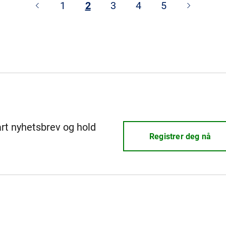
1
2
3
4
5
årt nyhetsbrev og hold
Registrer deg nå