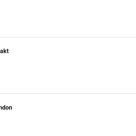
akt
ondon