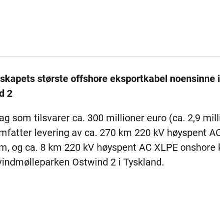
selskapets største offshore eksportkabel noensinne 
d 2
ag som tilsvarer ca. 300 millioner euro (ca. 2,9 mill
mfatter levering av ca. 270 km 220 kV høyspent A
m, og ca. 8 km 220 kV høyspent AC XLPE onshore 
-vindmølleparken Ostwind 2 i Tyskland.