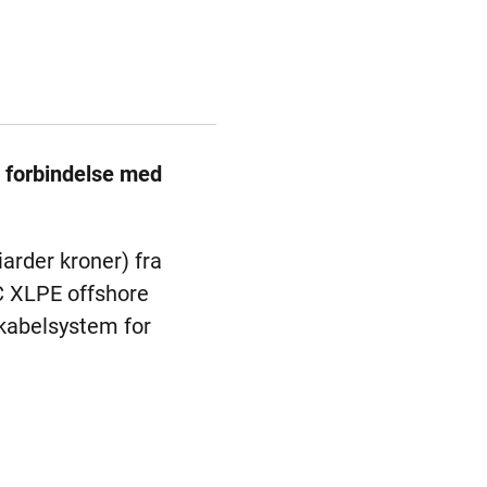
i forbindelse med
iarder kroner) fra
C XLPE offshore
kabelsystem for