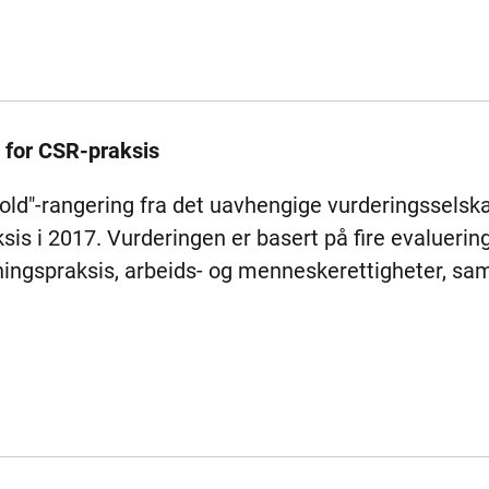
 for CSR-praksis
ld"-rangering fra det uavhengige vurderingsselska
sis i 2017. Vurderingen er basert på fire evaluer
etningspraksis, arbeids- og menneskerettigheter, sa