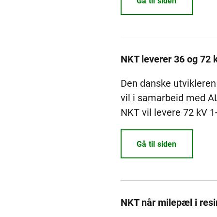
Gå til siden
NKT leverer 36 og 72 k
Den danske utvikleren 
vil i samarbeid med A
NKT vil levere 72 kV 1-
Gå til siden
NKT når milepæl i resi