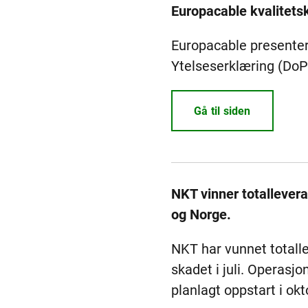
Europacable kvalitets
Europacable presentere
Ytelseserklæring (DoP)
Gå til siden
NKT vinner totallever
og Norge.
NKT har vunnet totall
skadet i juli. Operasj
planlagt oppstart i okt