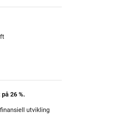
ft
t på 26 %.
inansiell utvikling