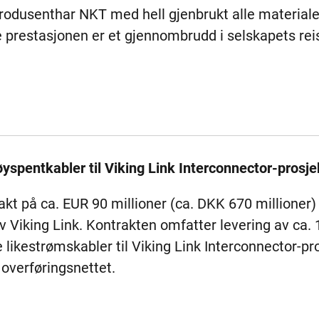
rodusenthar NKT med hell gjenbrukt alle material
prestasjonen er et gjennombrudd i selskapets reis
høyspentkabler til Viking Link Interconnector-prosje
rakt på ca. EUR 90 millioner (ca. DKK 670 millioner)
av Viking Link. Kontrakten omfatter levering av c
likestrømskabler til Viking Link Interconnector-pr
 overføringsnettet.