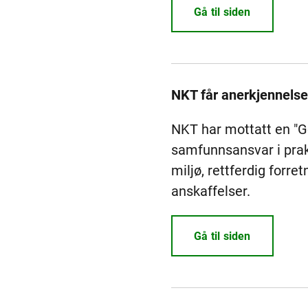
Gå til siden
NKT får anerkjennelse
NKT har mottatt en "Go
samfunnsansvar i prak
miljø, rettferdig forr
anskaffelser.
Gå til siden