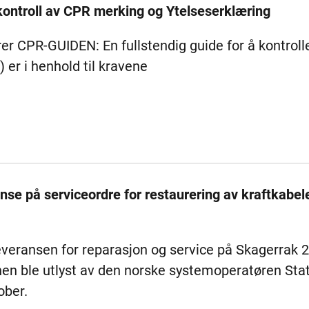
kontroll av CPR merking og Ytelseserklæring
r CPR-GUIDEN: En fullstendig guide for å kontrolle
 er i henhold til kravene
anse på serviceordre for restaurering av kraftkab
everansen for reparasjon og service på Skagerrak 2
onen ble utlyst av den norske systemoperatøren Stat
ober.