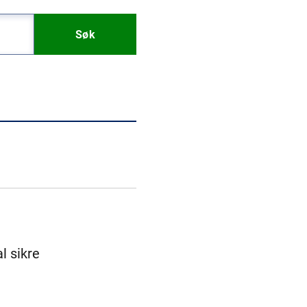
Søk
l sikre