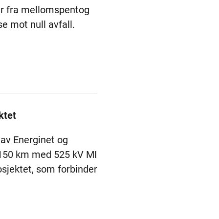
er fra mellomspentog
e mot null avfall.
ktet
 av Energinet og
a. 150 km med 525 kV MI
osjektet, som forbinder