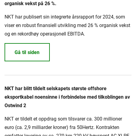
organisk vekst på 26 %.
NKT har publisert sin integrerte årsrapport for 2024, som
viser en robust finansiell utvikling med 26 % organisk vekst
og en rekordhøy operasjonell EBITDA.
Gå til siden
NKT har blitt tildelt selskapets største offshore
eksportkabel noensinne i forbindelse med tilkoblingen av
Ostwind 2
NKT er tildelt et oppdrag som tilsvarer ca. 300 millioner
euro (ca. 2,9 milliarder kroner) fra 50Hertz. Kontrakten
omfatter levering av ca. 270 km 220 kV høyspent AC XLPE