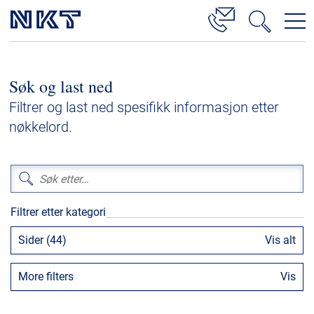
Produkter og løsninger
Søk og last ned
Høyspenningskabelløsninger
Filtrer og last ned spesifikk informasjon etter
Kabelservice
nøkkelord.
Mellomspenning
Lavspenning
Høyspenningskabeltilbehør
Filtrer etter kategori
Mellomspenningskabeltilbehør
Sider (44)
Vis alt
Referanser
More filters
Vis
Nedlastinger