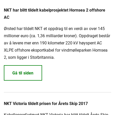
NKT har blitt tildelt kabelprosjektet Hornsea 2 offshore
AC
Ørsted har tildelt NKT et oppdrag til en verdi av over 145
millioner euro (ca. 1,36 milliarder kroner). Oppdraget består
av å levere mer enn 190 kilometer 220 kV høyspent AC
XLPE offshore eksportkabel for vindmølleparken Hornsea
2, som ligger i Storbritannia.
Gå til siden
NKT Victoria tildelt prisen for Årets Skip 2017
Kabelleggerfartøyet NKT Victoria har blitt tildelt Årets Skip