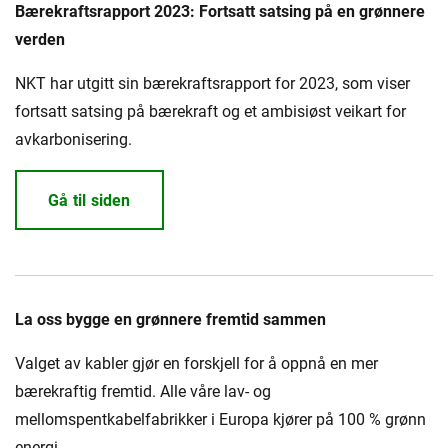
Presse og arrangementer
Bærekraftsrapport 2023: Fortsatt satsing på en grønnere
verden
Om oss
NKT har utgitt sin bærekraftsrapport for 2023, som viser
NKT ved første øyekast
Bærekraft
fortsatt satsing på bærekraft og et ambisiøst veikart for
avkarbonisering.
Gå til siden
La oss bygge en grønnere fremtid sammen
Valget av kabler gjør en forskjell for å oppnå en mer
bærekraftig fremtid. Alle våre lav- og
mellomspentkabelfabrikker i Europa kjører på 100 % grønn
energi.