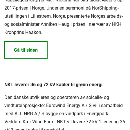
2017-prisen i Norge. Under en seremoni på NorShipping-
utstillingen i Lillestrøm, Norge, presenterte Norges arbeids-
og sosialminister Anniken Haugli prisen i nærvær av HKH
Kronprins Haakon.
Gå til siden
NKT leverer 36 og 72 kV kabler til grønn energi
Den danske utvikleren og operatøren av solcelle- og
vindturbinprosjekter Eurowind Energy A / S vil i samarbeid
med ALL NRG A / S bygge en vindpark i Energipark
Veddum Kær Wind Farm. NKT vil levere 72 kV 1-leder og 36
kV 3-leder kabler til prosjektet.