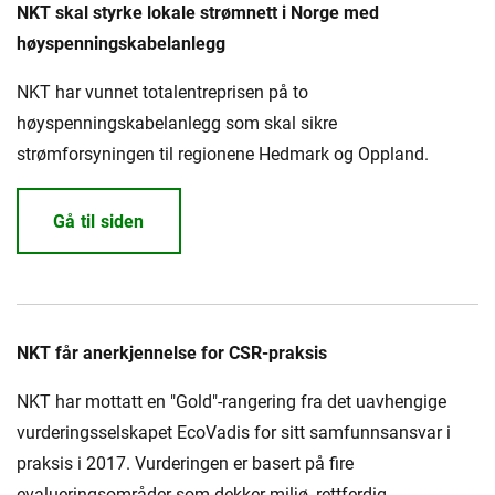
Presse og arrangementer
NKT skal styrke lokale strømnett i Norge med
høyspenningskabelanlegg
Om oss
NKT har vunnet totalentreprisen på to
NKT ved første øyekast
Bærekraft
høyspenningskabelanlegg som skal sikre
strømforsyningen til regionene Hedmark og Oppland.
Gå til siden
NKT får anerkjennelse for CSR-praksis
NKT har mottatt en "Gold"-rangering fra det uavhengige
vurderingsselskapet EcoVadis for sitt samfunnsansvar i
praksis i 2017. Vurderingen er basert på fire
evalueringsområder som dekker miljø, rettferdig