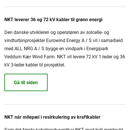
NKT leverer 36 og 72 kV kabler til grønn energi
Den danske utvikleren og operatøren av solcelle- og
vindturbinprosjekter Eurowind Energy A / S vil i samarbeid
med ALL NRG A / S bygge en vindpark i Energipark
Veddum Kær Wind Farm. NKT vil levere 72 kV 1-leder og 36
kV 3-leder kabler til prosjektet.
Gå til siden
NKT når milepæl i resirkulering av kraftkabler
Som det første kabelprodusenthar NKT med hell gjenbrukt