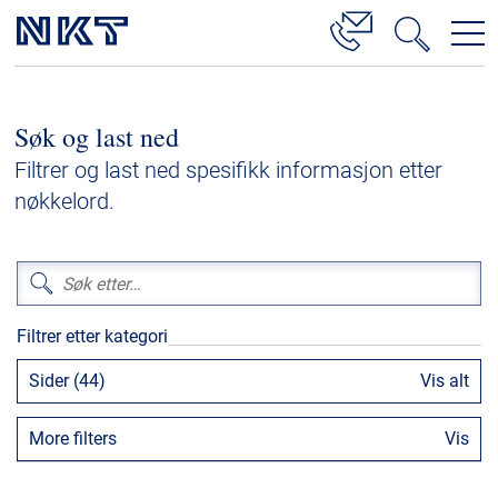
Produkter og løsninger
Søk og last ned
Høyspenningskabelløsninger
Filtrer og last ned spesifikk informasjon etter
Kabelservice
nøkkelord.
Mellomspenning
Lavspenning
Høyspenningskabeltilbehør
Filtrer etter kategori
Mellomspenningskabeltilbehør
Sider (44)
Vis alt
Referanser
More filters
Vis
Nedlastinger