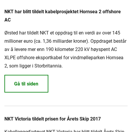
NKT har blitt tildelt kabelprosjektet Hornsea 2 offshore
AC
Ørsted har tildelt NKT et oppdrag til en verdi av over 145
millioner euro (ca. 1,36 milliarder kroner). Oppdraget består
av å levere mer enn 190 kilometer 220 kV høyspent AC
XLPE offshore eksportkabel for vindmølleparken Hornsea
2, som ligger i Storbritannia.
Gå til siden
NKT Victoria tildelt prisen for Årets Skip 2017
Kabelleggerfartøyet NKT Victoria har blitt tildelt Årets Skip