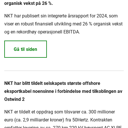
organisk vekst på 26 %.
NKT har publisert sin integrerte årsrapport for 2024, som
viser en robust finansiell utvikling med 26 % organisk vekst
og en rekordhøy operasjonell EBITDA.
Gå til siden
NKT har blitt tildelt selskapets største offshore
eksportkabel noensinne i forbindelse med tilkoblingen av
Ostwind 2
NKT er tildelt et oppdrag som tilsvarer ca. 300 millioner
euro (ca. 2,9 milliarder kroner) fra 50Hertz. Kontrakten
omfatter levering av ca. 270 km 220 kV høyspent AC XLPE