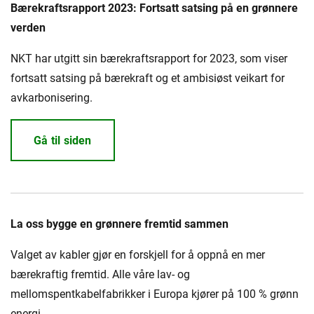
Presse og arrangementer
Bærekraftsrapport 2023: Fortsatt satsing på en grønnere
verden
Om oss
NKT har utgitt sin bærekraftsrapport for 2023, som viser
NKT ved første øyekast
Bærekraft
fortsatt satsing på bærekraft og et ambisiøst veikart for
avkarbonisering.
Gå til siden
La oss bygge en grønnere fremtid sammen
Valget av kabler gjør en forskjell for å oppnå en mer
bærekraftig fremtid. Alle våre lav- og
mellomspentkabelfabrikker i Europa kjører på 100 % grønn
energi.