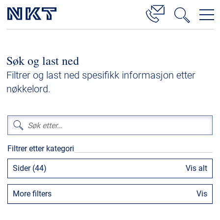
Produkter og løsninger
Søk og last ned
Høyspenningskabelløsninger
Filtrer og last ned spesifikk informasjon etter
Kabelservice
nøkkelord.
Mellomspenning
Lavspenning
Høyspenningskabeltilbehør
Filtrer etter kategori
Mellomspenningskabeltilbehør
Sider (44)
Vis alt
Referanser
More filters
Vis
Nedlastinger