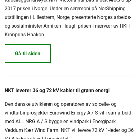
2017-prisen i Norge. Under en seremoni på NorShipping-
utstillingen i Lillestrøm, Norge, presenterte Norges arbeids-
og sosialminister Anniken Haugli prisen i nærvær av HKH
Kronprins Haakon.
Gå til siden
NKT leverer 36 og 72 kV kabler til grønn energi
Den danske utvikleren og operatøren av solcelle- og
vindturbinprosjekter Eurowind Energy A / S vil i samarbeid
med ALL NRG A / S bygge en vindpark i Energipark
Veddum Kær Wind Farm. NKT vil levere 72 kV 1-leder og 36
kV 3-leder kabler til prosjektet.