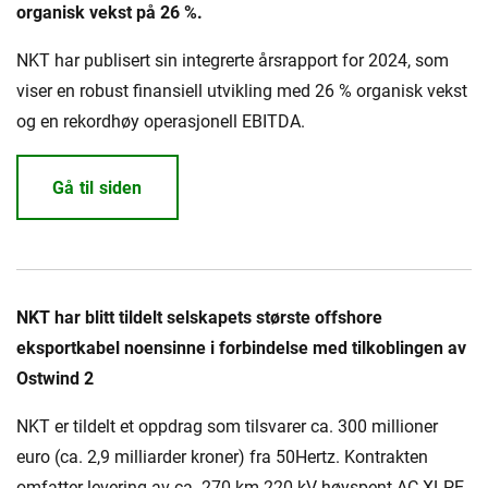
organisk vekst på 26 %.
NKT har publisert sin integrerte årsrapport for 2024, som
viser en robust finansiell utvikling med 26 % organisk vekst
og en rekordhøy operasjonell EBITDA.
Gå til siden
NKT har blitt tildelt selskapets største offshore
eksportkabel noensinne i forbindelse med tilkoblingen av
Ostwind 2
NKT er tildelt et oppdrag som tilsvarer ca. 300 millioner
euro (ca. 2,9 milliarder kroner) fra 50Hertz. Kontrakten
omfatter levering av ca. 270 km 220 kV høyspent AC XLPE