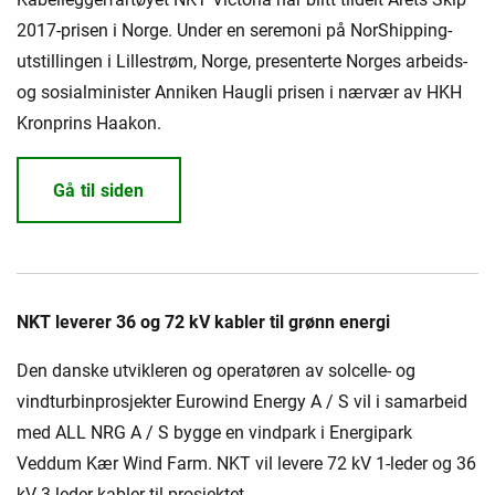
2017-prisen i Norge. Under en seremoni på NorShipping-
utstillingen i Lillestrøm, Norge, presenterte Norges arbeids-
og sosialminister Anniken Haugli prisen i nærvær av HKH
Kronprins Haakon.
Gå til siden
NKT leverer 36 og 72 kV kabler til grønn energi
Den danske utvikleren og operatøren av solcelle- og
vindturbinprosjekter Eurowind Energy A / S vil i samarbeid
med ALL NRG A / S bygge en vindpark i Energipark
Veddum Kær Wind Farm. NKT vil levere 72 kV 1-leder og 36
kV 3-leder kabler til prosjektet.