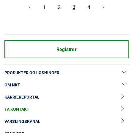
1
2
3
4
Registrer
PRODUKTER OG LØSNINGER
OM NKT
Lavspenningskabler
KARRIEREPORTAL
Mellomspenningskabler
Nyheter og presse
Mellomspenningskabeltilbehør
TA KONTAKT
Vår historie
Høyspenningskabelløsninger
Investorer
VARSLINGSKANAL
Høyspenningskabeltilbehør
Bærekraft