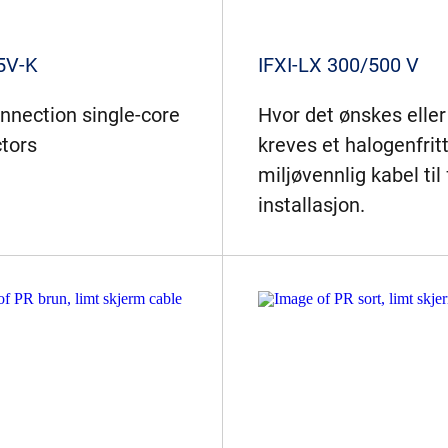
5V-K
IFXI-LX 300/500 V
onnection single-core
Hvor det ønskes eller
tors
kreves et halogenfrit
miljøvennlig kabel til 
installasjon.