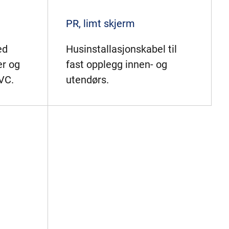
PR, limt skjerm
ed
Husinstallasjonskabel til
er og
fast opplegg innen- og
PVC.
utendørs.