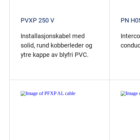
PVXP 250 V
PN H0
Installasjonskabel med
Interc
solid, rund kobberleder og
conduc
ytre kappe av blyfri PVC.