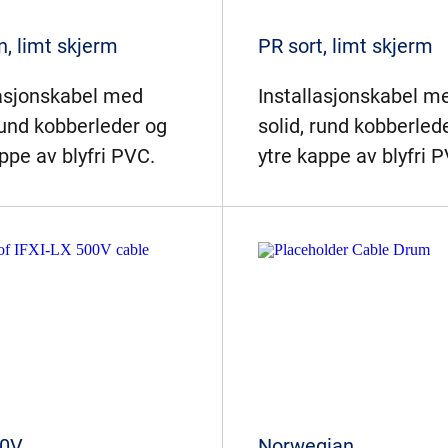
n, limt skjerm
PR sort, limt skjerm
lasjonskabel med
Installasjonskabel m
rund kobberleder og
solid, rund kobberled
ppe av blyfri PVC.
ytre kappe av blyfri 
00V
Norwegian