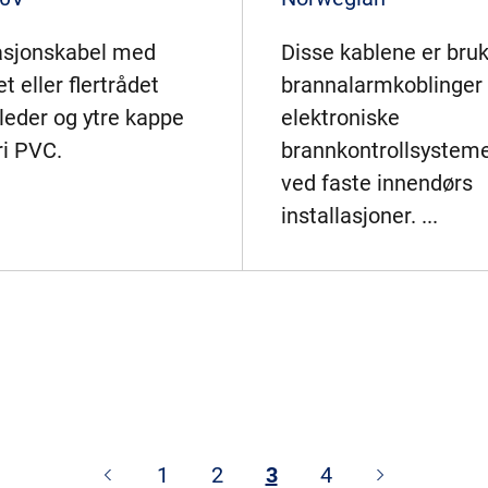
lasjonskabel med
Disse kablene er bru
t eller flertrådet
brannalarmkoblinger 
leder og ytre kappe
elektroniske
ri PVC.
brannkontrollsystem
ved faste innendørs
installasjoner. ...
1
2
3
4