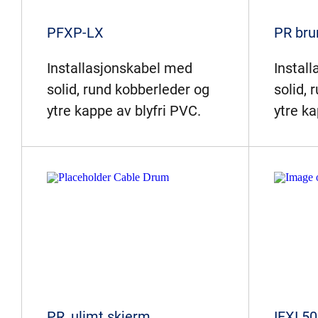
PFXP-LX
PR bru
Installasjonskabel med
Instal
solid, rund kobberleder og
solid, 
ytre kappe av blyfri PVC.
ytre ka
PR, ulimt skjerm
IFXI 5