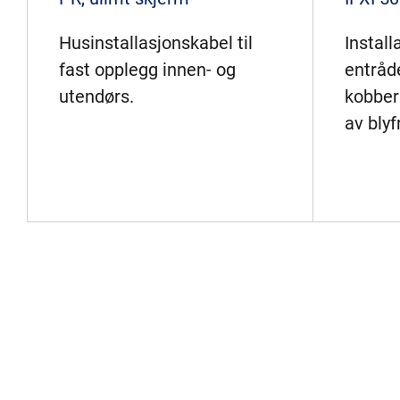
Husinstallasjonskabel til
Instal
fast opplegg innen- og
entråde
utendørs.
kobber
av blyf