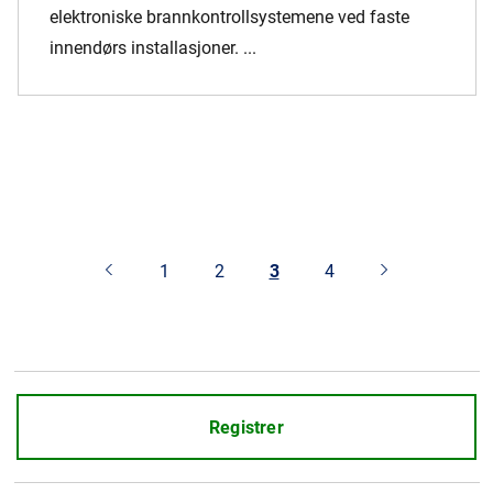
elektroniske brannkontrollsystemene ved faste
innendørs installasjoner. ...
1
2
3
4
Registrer