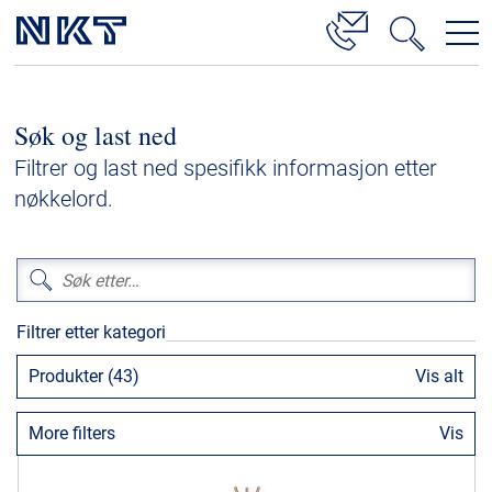
Produkter og løsninger
Søk og last ned
Høyspenningskabelløsninger
Filtrer og last ned spesifikk informasjon etter
Kabelservice
nøkkelord.
Mellomspenning
Lavspenning
Høyspenningskabeltilbehør
Filtrer etter kategori
Mellomspenningskabeltilbehør
Produkter (43)
Vis alt
Referanser
More filters
Vis
Nedlastinger