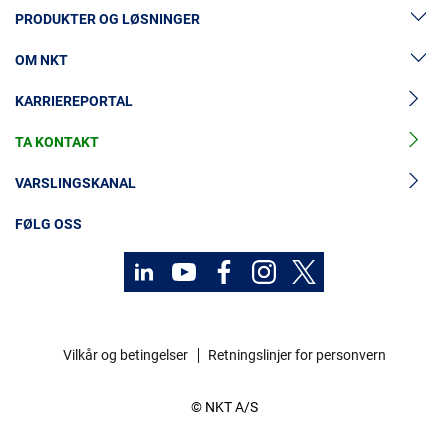
PRODUKTER OG LØSNINGER
OM NKT
Lavspenningskabler
KARRIEREPORTAL
Mellomspenningskabler
Nyheter og presse
Mellomspenningskabeltilbehør
TA KONTAKT
Vår historie
Høyspenningskabelløsninger
Investorer
VARSLINGSKANAL
Høyspenningskabeltilbehør
Bærekraft
FØLG OSS
Kabelservice
Kontakt
Karriere
Vilkår og betingelser
Retningslinjer for personvern
Investorer
© NKT A/S