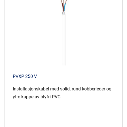
Presse og arrangementer
Om oss
NKT ved første øyekast
Bærekraft
PVXP 250 V
Installasjonskabel med solid, rund kobberleder og
ytre kappe av blyfri PVC.