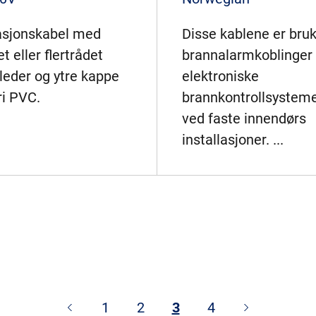
lasjonskabel med
Disse kablene er bru
t eller flertrådet
brannalarmkoblinger 
leder og ytre kappe
elektroniske
ri PVC.
brannkontrollsystem
ved faste innendørs
installasjoner. ...
1
2
3
4