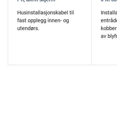
Husinstallasjonskabel til
Instal
fast opplegg innen- og
entråde
utendørs.
kobber
av blyf