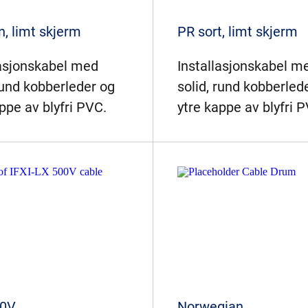
n, limt skjerm
PR sort, limt skjerm
lasjonskabel med
Installasjonskabel m
rund kobberleder og
solid, rund kobberled
ppe av blyfri PVC.
ytre kappe av blyfri 
00V
Norwegian