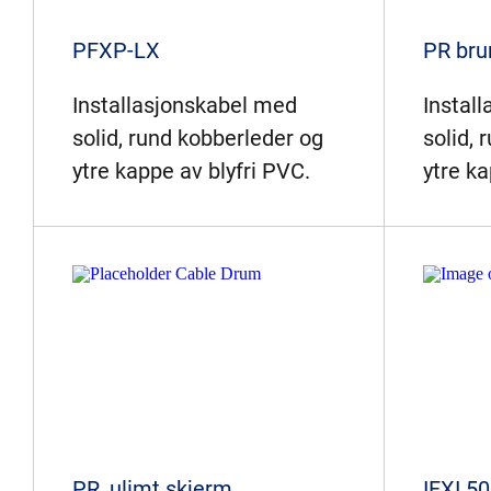
PFXP-LX
PR bru
Installasjonskabel med
Instal
solid, rund kobberleder og
solid, 
ytre kappe av blyfri PVC.
ytre ka
PR, ulimt skjerm
IFXI 5