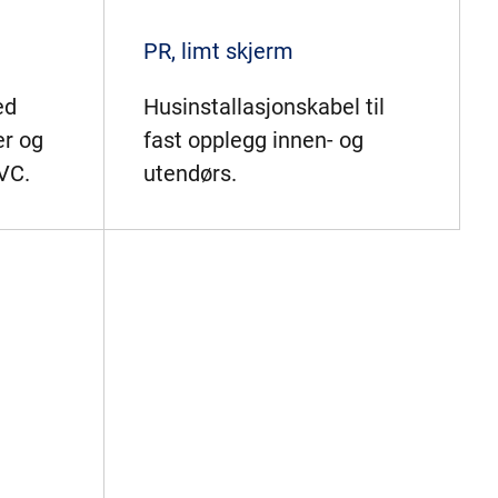
PR, limt skjerm
ed
Husinstallasjonskabel til
er og
fast opplegg innen- og
PVC.
utendørs.