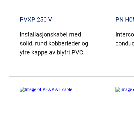
PVXP 250 V
PN H0
Installasjonskabel med
Interc
solid, rund kobberleder og
conduc
ytre kappe av blyfri PVC.