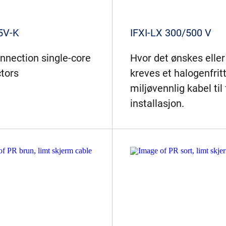
5V-K
IFXI-LX 300/500 V
onnection single-core
Hvor det ønskes eller
tors
kreves et halogenfrit
miljøvennlig kabel til 
installasjon.