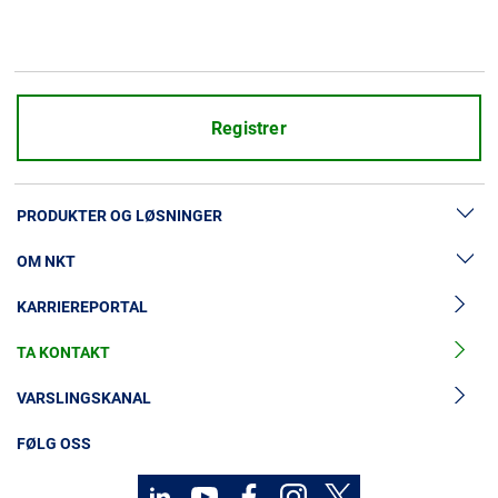
Registrer
PRODUKTER OG LØSNINGER
OM NKT
Lavspenningskabler
KARRIEREPORTAL
Mellomspenningskabler
Nyheter og presse
Mellomspenningskabeltilbehør
TA KONTAKT
Vår historie
Høyspenningskabelløsninger
Investorer
VARSLINGSKANAL
Høyspenningskabeltilbehør
Bærekraft
FØLG OSS
Kabelservice