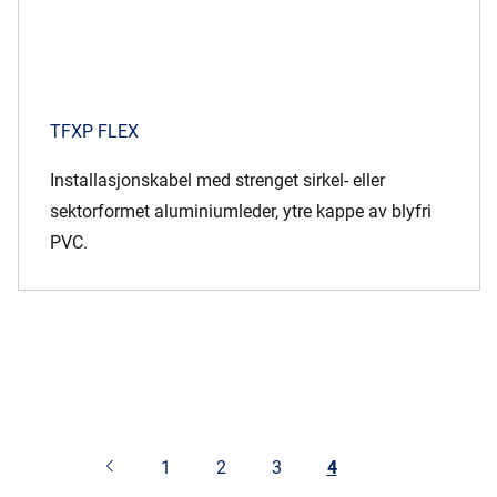
TFXP FLEX
Installasjonskabel med strenget sirkel- eller
sektorformet aluminiumleder, ytre kappe av blyfri
PVC.
1
2
3
4