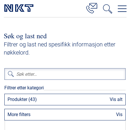
Produkter og løsninger
Søk og last ned
Høyspenningskabelløsninger
Filtrer og last ned spesifikk informasjon etter
Kabelservice
nøkkelord.
Mellomspenning
Lavspenning
Høyspenningskabeltilbehør
Filtrer etter kategori
Mellomspenningskabeltilbehør
Produkter (43)
Vis alt
Referanser
More filters
Vis
Nedlastinger