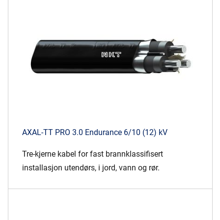
Presse og arrangementer
Om oss
NKT ved første øyekast
Bærekraft
AXAL-TT PRO 3.0 Endurance 6/10 (12) kV
Tre-kjerne kabel for fast brannklassifisert
installasjon utendørs, i jord, vann og rør.