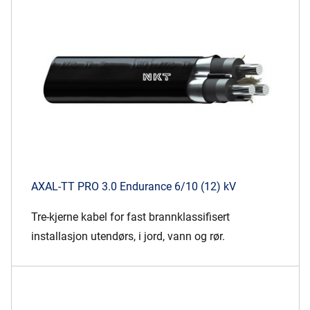
Presse og arrangementer
Om oss
NKT ved første øyekast
Bærekraft
AXAL-TT PRO 3.0 Endurance 6/10 (12) kV
Tre-kjerne kabel for fast brannklassifisert
installasjon utendørs, i jord, vann og rør.