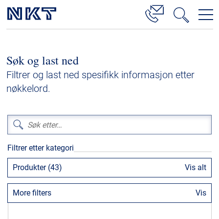
Produkter og løsninger
Søk og last ned
Høyspenningskabelløsninger
Filtrer og last ned spesifikk informasjon etter
Kabelservice
nøkkelord.
Mellomspenning
Lavspenning
Høyspenningskabeltilbehør
Filtrer etter kategori
Mellomspenningskabeltilbehør
Produkter (43)
Vis alt
Referanser
More filters
Vis
Nedlastinger