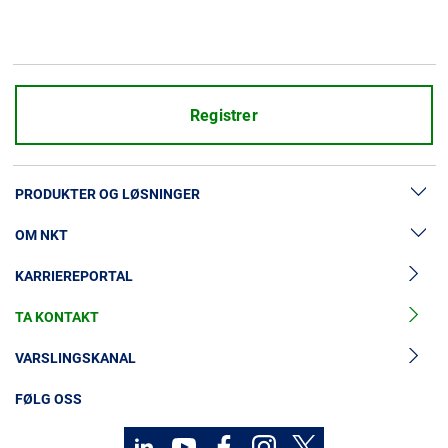
Registrer
PRODUKTER OG LØSNINGER
OM NKT
Lavspenningskabler
KARRIEREPORTAL
Mellomspenningskabler
Nyheter og presse
Mellomspenningskabeltilbehør
TA KONTAKT
Vår historie
Høyspenningskabelløsninger
Investorer
VARSLINGSKANAL
Høyspenningskabeltilbehør
Bærekraft
FØLG OSS
Kabelservice