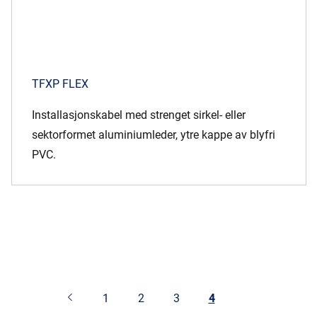
TFXP FLEX
Installasjonskabel med strenget sirkel- eller
sektorformet aluminiumleder, ytre kappe av blyfri
PVC.
1
2
3
4