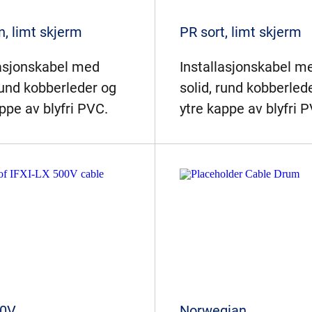
n, limt skjerm
PR sort, limt skjerm
lasjonskabel med
Installasjonskabel m
rund kobberleder og
solid, rund kobberled
ppe av blyfri PVC.
ytre kappe av blyfri 
00V
Norwegian