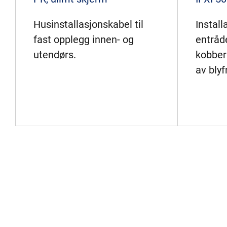
Husinstallasjonskabel til
Instal
fast opplegg innen- og
entråde
utendørs.
kobber
av blyf