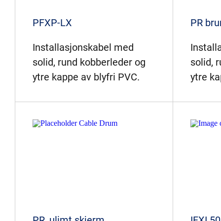
PFXP-LX
PR bru
Installasjonskabel med
Instal
solid, rund kobberleder og
solid, 
ytre kappe av blyfri PVC.
ytre ka
PR, ulimt skjerm
IFXI 5