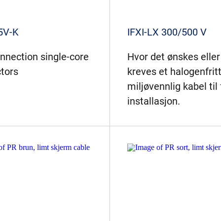
5V-K
IFXI-LX 300/500 V
onnection single-core
Hvor det ønskes eller
tors
kreves et halogenfrit
miljøvennlig kabel til 
installasjon.