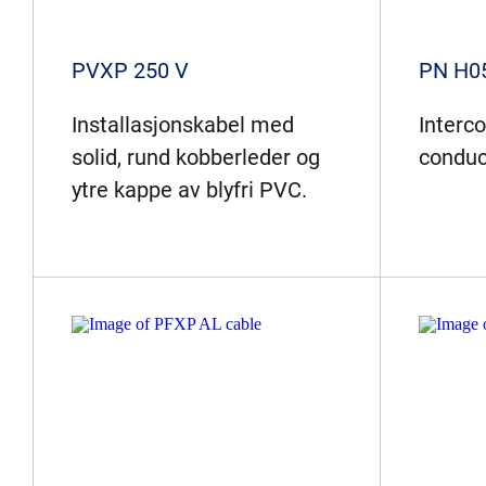
PVXP 250 V
PN H0
Installasjonskabel med
Interc
solid, rund kobberleder og
conduc
ytre kappe av blyfri PVC.