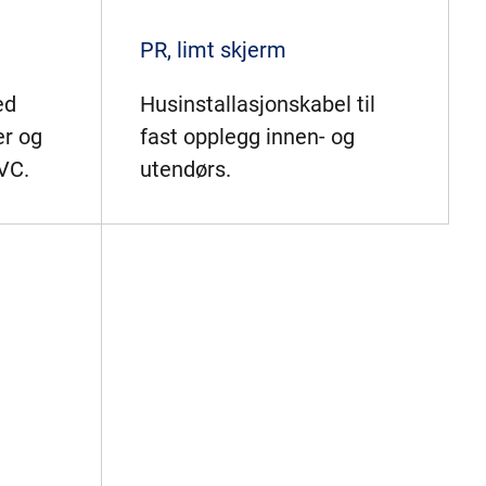
PR, limt skjerm
ed
Husinstallasjonskabel til
er og
fast opplegg innen- og
PVC.
utendørs.