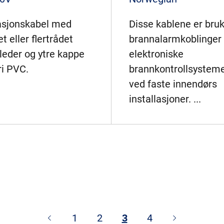
lasjonskabel med
Disse kablene er bru
t eller flertrådet
brannalarmkoblinger 
leder og ytre kappe
elektroniske
ri PVC.
brannkontrollsystem
ved faste innendørs
installasjoner. ...
1
2
3
4