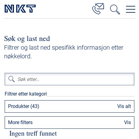
Produkter og løsninger
Søk og last ned
Høyspenningskabelløsninger
Filtrer og last ned spesifikk informasjon etter
Kabelservice
nøkkelord.
Mellomspenning
Lavspenning
Høyspenningskabeltilbehør
Filtrer etter kategori
Mellomspenningskabeltilbehør
Produkter (43)
Vis alt
Referanser
More filters
Vis
Nedlastinger
Ingen treff funnet