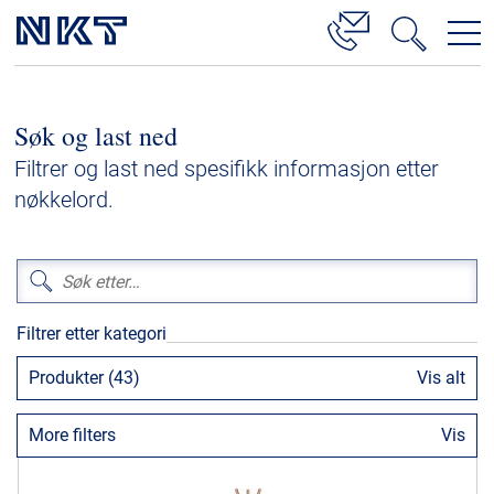
Produkter og løsninger
Søk og last ned
Høyspenningskabelløsninger
Filtrer og last ned spesifikk informasjon etter
Kabelservice
nøkkelord.
Mellomspenning
Lavspenning
Høyspenningskabeltilbehør
Filtrer etter kategori
Mellomspenningskabeltilbehør
Produkter (43)
Vis alt
Referanser
More filters
Vis
Nedlastinger