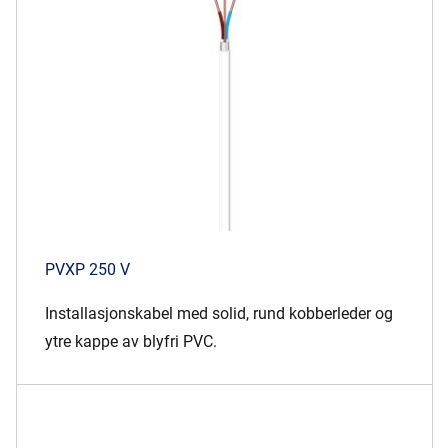
Presse og arrangementer
Om oss
NKT ved første øyekast
Bærekraft
PVXP 250 V
Installasjonskabel med solid, rund kobberleder og
ytre kappe av blyfri PVC.