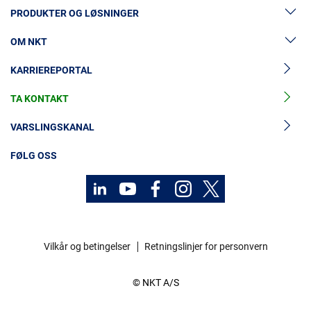
PRODUKTER OG LØSNINGER
OM NKT
Lavspenningskabler
KARRIEREPORTAL
Mellomspenningskabler
Nyheter og presse
Mellomspenningskabeltilbehør
TA KONTAKT
Vår historie
Høyspenningskabelløsninger
Investorer
VARSLINGSKANAL
Høyspenningskabeltilbehør
Bærekraft
FØLG OSS
Kabelservice
Kontakt
Karriere
Vilkår og betingelser
Retningslinjer for personvern
Investorer
© NKT A/S