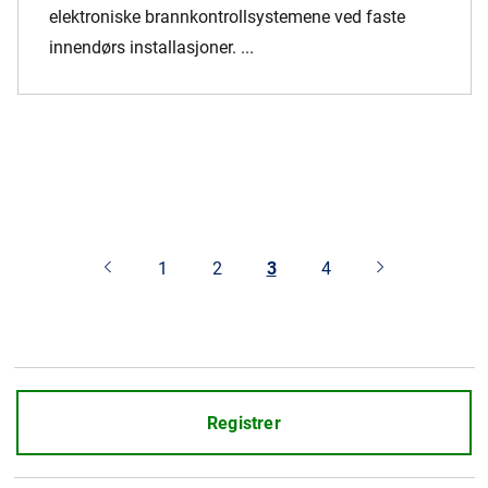
elektroniske brannkontrollsystemene ved faste
innendørs installasjoner. ...
1
2
3
4
Registrer