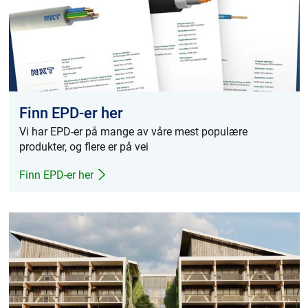
Presse og arrangementer
Om oss
NKT ved første øyekast
Bærekraft
Finn EPD-er her
Vi har EPD-er på mange av våre mest populære
produkter, og flere er på vei
Finn EPD-er her