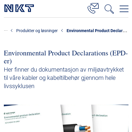
Produkter og løsninger
Environmental Product Declarations (EPD-er)
Produkter og løsninger
Høyspenningskabelløsninger
Kabelservice
Environmental Product Declarations (EPD-
er)
Mellomspenning
Her finner du dokumentasjon av miljøavtrykket
Lavspenning
til våre kabler og kabeltilbehør gjennom hele
Høyspenningskabeltilbehør
livssyklusen
Mellomspenningskabeltilbehør
Referanser
Nedlastinger