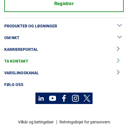
Registrer
PRODUKTER OG LØSNINGER
OM NKT
Lavspenningskabler
KARRIEREPORTAL
Mellomspenningskabler
Nyheter og presse
Mellomspenningskabeltilbehør
TA KONTAKT
Vår historie
Høyspenningskabelløsninger
Investorer
VARSLINGSKANAL
Høyspenningskabeltilbehør
Bærekraft
FØLG OSS
Kabelservice
Kontakt
Karriere
Vilkår og betingelser
Retningslinjer for personvern