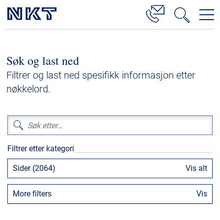
Produkter og løsninger
Søk og last ned
Høyspenningskabelløsninger
Filtrer og last ned spesifikk informasjon etter
Kabelservice
nøkkelord.
Mellomspenning
Lavspenning
Høyspenningskabeltilbehør
Filtrer etter kategori
Mellomspenningskabeltilbehør
Sider (2064)
Vis alt
Referanser
More filters
Vis
Nedlastinger