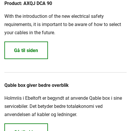
Presse og arrangementer
Product: AXQJ DCA 90
With the introduction of the new electrical safety
Om oss
requirements, it is important to be aware of how to select
NKT ved første øyekast
Bærekraft
your cables in the future.
Gå til siden
Qable box giver bedre overblik
Holmriis i Ebeltoft er begyndt at anvende Qable box i sine
servicebiler. Det betyder bedre totaløkonomi ved
anvendelsen af kabler og ledninger.