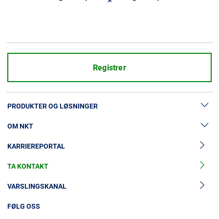
Registrer
PRODUKTER OG LØSNINGER
OM NKT
Lavspenningskabler
KARRIEREPORTAL
Mellomspenningskabler
Nyheter og presse
Mellomspenningskabeltilbehør
TA KONTAKT
Vår historie
Høyspenningskabelløsninger
Investorer
VARSLINGSKANAL
Høyspenningskabeltilbehør
Bærekraft
FØLG OSS